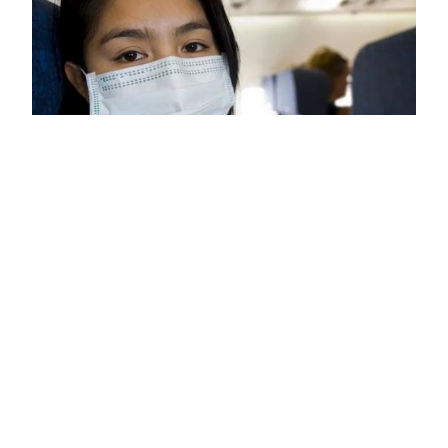
JetBlue,
Yolcularının Maske