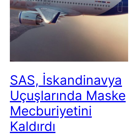
SAS, İskandinavya
Uçuşlarında Maske
Mecburiyetini
Kaldırdı