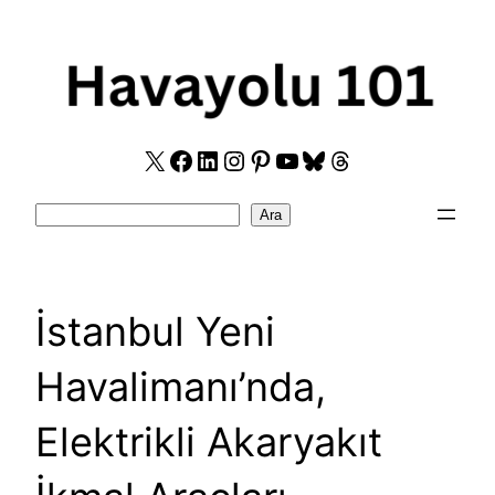
Skip
to
content
X
Facebook
LinkedIn
Instagram
Pinterest
YouTube
Bluesky
Threads
Search
Ara
İstanbul Yeni
Havalimanı’nda,
Elektrikli Akaryakıt