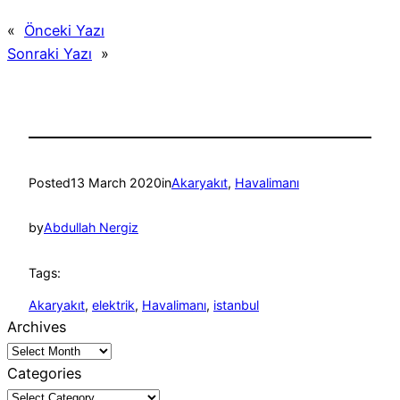
«
Önceki Yazı
Sonraki Yazı
»
Posted
13 March 2020
in
Akaryakıt
, 
Havalimanı
by
Abdullah Nergiz
Tags:
Akaryakıt
, 
elektrik
, 
Havalimanı
, 
istanbul
Archives
Categories