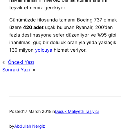
teşvik etmemiz gerekiyor.
Günümüzde filosunda tamamı Boeing 737 olmak
üzere
420 adet
uçak bulunan Ryanair, 200’den
fazla destinasyona sefer düzenliyor ve %95 gibi
inanılması güç bir doluluk oranıyla yılda yaklaşık
130 milyon
yolcuya
hizmet veriyor.
«
Önceki Yazı
Sonraki Yazı
»
Posted
17 March 2018
in
Düşük Maliyetli Taşıyıcı
by
Abdullah Nergiz