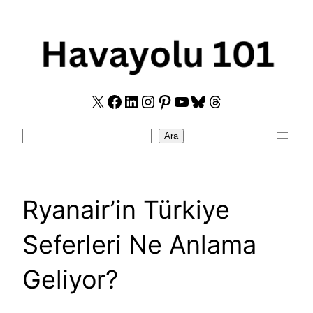
Skip
to
content
X
Facebook
LinkedIn
Instagram
Pinterest
YouTube
Bluesky
Threads
Search
Ara
Ryanair’in Türkiye
Seferleri Ne Anlama
Geliyor?