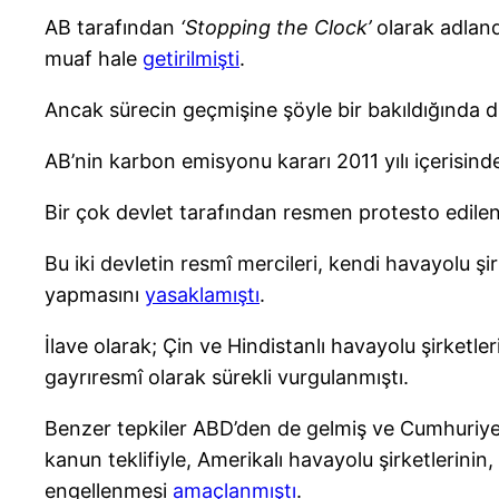
AB tarafından
‘Stopping the Clock’
olarak adland
muaf hale
getirilmişti
.
Ancak sürecin geçmişine şöyle bir bakıldığında 
AB’nin karbon emisyonu kararı 2011 yılı içerisind
Bir çok devlet tarafından resmen protesto edilen
Bu iki devletin resmî mercileri, kendi havayolu ş
yapmasını
yasaklamıştı
.
İlave olarak; Çin ve Hindistanlı havayolu şirketl
gayrıresmî olarak sürekli vurgulanmıştı.
Benzer tepkiler ABD’den de gelmiş ve Cumhuriyet
kanun teklifiyle, Amerikalı havayolu şirketlerin
engellenmesi
amaçlanmıştı
.