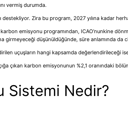
ını vermiş durumda.
 destekliyor. Zira bu program, 2027 yılına kadar herh
n karbon emisyonu programından, ICAO’nunkine dönmüş
na girmeyeceği düşünüldüğünde, süre anlamında da ciddi
dirilen uçuşların hangi kapsamda değerlendirileceği i
çığa çıkan karbon emisyonunun %2,1 oranındaki bölüm
 Sistemi Nedir?