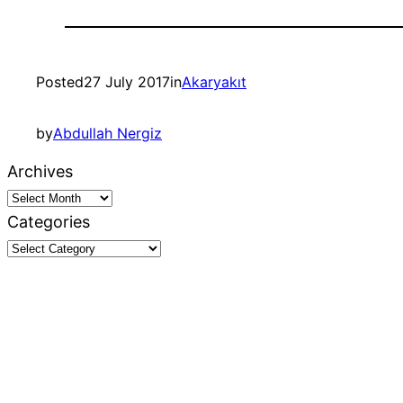
Posted
27 July 2017
in
Akaryakıt
by
Abdullah Nergiz
Archives
Categories