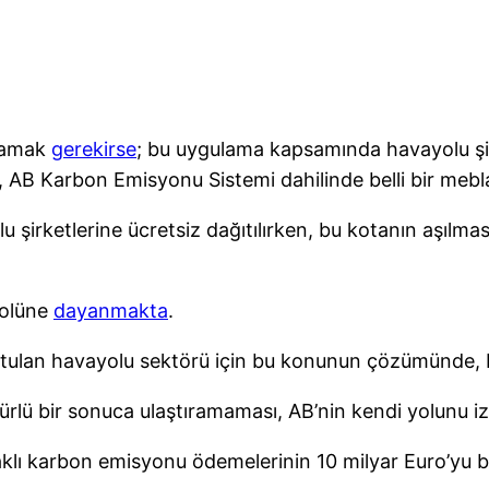
rlamak
gerekirse
; bu uygulama kapsamında havayolu şirke
in, AB Karbon Emisyonu Sistemi dahilinde belli bir me
lu şirketlerine ücretsiz dağıtılırken, bu kotanın aşılma
kolüne
dayanmakta
.
tulan havayolu sektörü için bu konunun çözümünde, ICA
türlü bir sonuca ulaştıramaması, AB’nin kendi yolunu i
klı karbon emisyonu ödemelerinin 10 milyar Euro’yu b