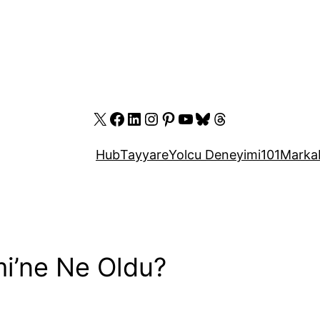
X
Facebook
LinkedIn
Instagram
Pinterest
YouTube
Bluesky
Threads
Hub
Tayyare
Yolcu Deneyimi
101
Marka
i’ne Ne Oldu?