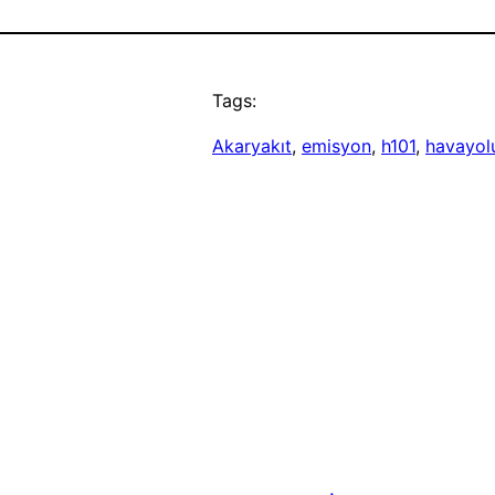
Tags:
Akaryakıt
, 
emisyon
, 
h101
, 
havayol