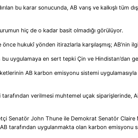
ırılan bu karar sonucunda, AB varış ve kalkışlı tüm d
durumun hiç de o kadar basit olmadığı görülüyor.
e önce hukukî yönden itirazlarla karşılaşmış; AB’nin 
 bu uygulamaya en sert tepki Çin ve Hindistan’dan gel
irketlerinin AB karbon emisyonu sistemi uygulamasıyla i
eri tarafından verilmesi muhtemel uçak siparişlerinde, 
çi Senatör John Thune ile Demokrat Senatör Claire M
in, AB tarafından uygulanmakta olan karbon emisyonu s