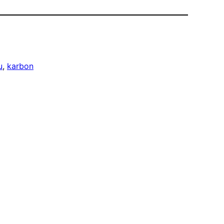
u
, 
karbon