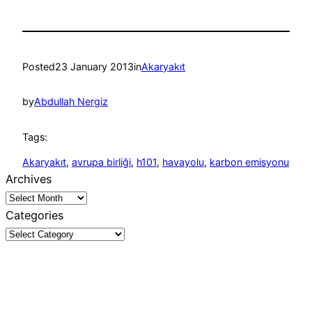
Posted
23 January 2013
in
Akaryakıt
by
Abdullah Nergiz
Tags:
Akaryakıt
, 
avrupa birliği
, 
h101
, 
havayolu
, 
karbon emisyonu
Archives
Categories