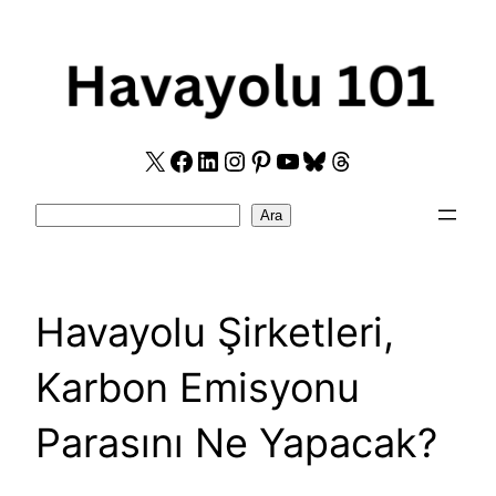
Skip
to
content
X
Facebook
LinkedIn
Instagram
Pinterest
YouTube
Bluesky
Threads
Search
Ara
Havayolu Şirketleri,
Karbon Emisyonu
Parasını Ne Yapacak?