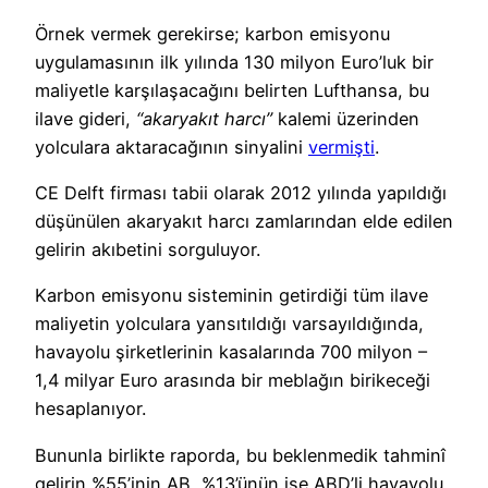
Örnek vermek gerekirse; karbon emisyonu
uygulamasının ilk yılında 130 milyon Euro’luk bir
maliyetle karşılaşacağını belirten Lufthansa, bu
ilave gideri,
“akaryakıt harcı”
kalemi üzerinden
yolculara aktaracağının sinyalini
vermişti
.
CE Delft firması tabii olarak 2012 yılında yapıldığı
düşünülen akaryakıt harcı zamlarından elde edilen
gelirin akıbetini sorguluyor.
Karbon emisyonu sisteminin getirdiği tüm ilave
maliyetin yolculara yansıtıldığı varsayıldığında,
havayolu şirketlerinin kasalarında 700 milyon –
1,4 milyar Euro arasında bir meblağın birikeceği
hesaplanıyor.
Bununla birlikte raporda, bu beklenmedik tahminî
gelirin %55’inin AB, %13’ünün ise ABD’li havayolu