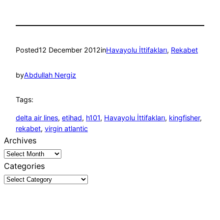
Posted
12 December 2012
in
Havayolu İttifakları
, 
Rekabet
by
Abdullah Nergiz
Tags:
delta air lines
, 
etihad
, 
h101
, 
Havayolu İttifakları
, 
kingfisher
, 
rekabet
, 
virgin atlantic
Archives
Categories