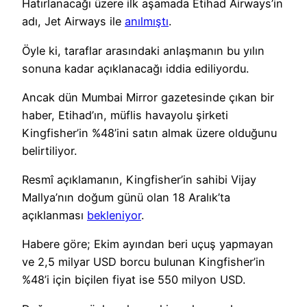
Hatırlanacağı üzere ilk aşamada Etihad Airways’in
adı, Jet Airways ile
anılmıştı
.
Öyle ki, taraflar arasındaki anlaşmanın bu yılın
sonuna kadar açıklanacağı iddia ediliyordu.
Ancak dün Mumbai Mirror gazetesinde çıkan bir
haber, Etihad’ın, müflis havayolu şirketi
Kingfisher’in %48’ini satın almak üzere olduğunu
belirtiliyor.
Resmî açıklamanın, Kingfisher’in sahibi Vijay
Mallya’nın doğum günü olan 18 Aralık’ta
açıklanması
bekleniyor
.
Habere göre; Ekim ayından beri uçuş yapmayan
ve 2,5 milyar USD borcu bulunan Kingfisher’in
%48’i için biçilen fiyat ise 550 milyon USD.