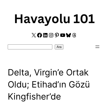
Skip
to
content
X
Facebook
LinkedIn
Instagram
Pinterest
YouTube
Bluesky
Threads
Search
Ara
Delta, Virgin’e Ortak
Oldu; Etihad’ın Gözü
Kingfisher’de