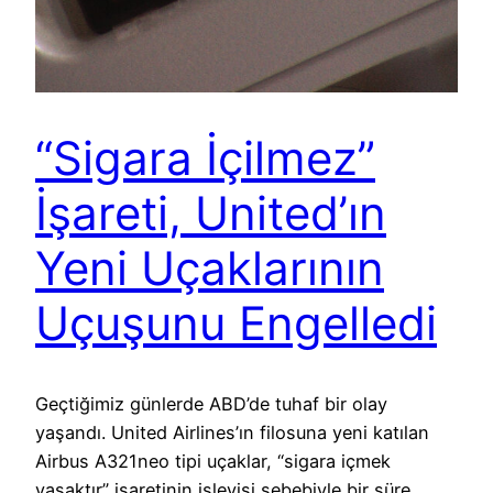
“Sigara İçilmez”
İşareti, United’ın
Yeni Uçaklarının
Uçuşunu Engelledi
Geçtiğimiz günlerde ABD’de tuhaf bir olay
yaşandı. United Airlines’ın filosuna yeni katılan
Airbus A321neo tipi uçaklar, “sigara içmek
yasaktır” işaretinin işleyişi sebebiyle bir süre