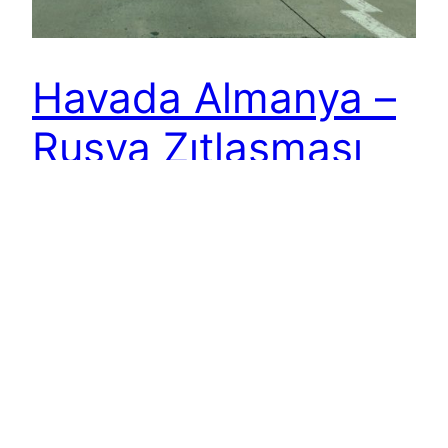
Havada Almanya –
Rusya Zıtlaşması
Belarus’un Ryanair uçağını tartışmalı bir biçimde
inişe zorlayıp uçaktaki muhalif gazeteciyi
tutuklamasıyla başlayan gerilim devam ediyor.
Batı blokuyla Rusya – Belarus cephesi arasında
yaşanan itişme dün Almaya ile Rusya arasında
kısa süreli bir krize dönüştü. Rusya’nın
Lufthansa’nın Haziran ayı uçuş programını
onaylamakta yavaş davranması, Almanya
tarafından tepkiyle karşılandı. Lufthansa’nın