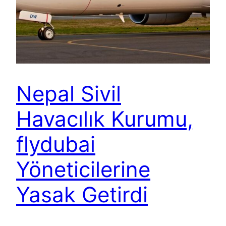
Nepal Sivil
Havacılık Kurumu,
flydubai
Yöneticilerine
Yasak Getirdi