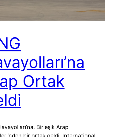
NG
vayolları’na
ap Ortak
ldi
vayolları’na, Birleşik Arap
leri’nden bir ortak geldi. International