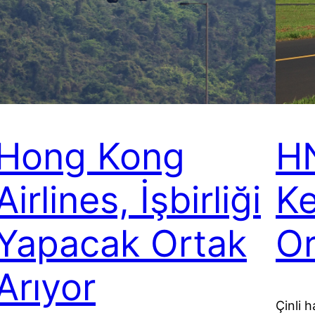
Hong Kong
H
Airlines, İşbirliği
Ke
Yapacak Ortak
Or
Arıyor
Çinli 