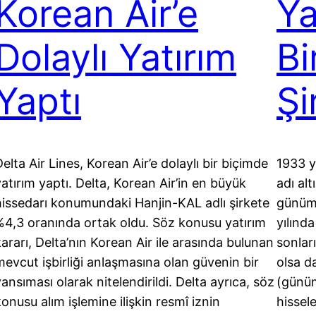
Korean Air’e
Ya
Dolaylı Yatırım
Bi
Yaptı
Şi
elta Air Lines, Korean Air’e dolaylı bir biçimde
1933 y
yatırım yaptı. Delta, Korean Air’in en büyük
adı al
hissedarı konumundaki Hanjin-KAL adlı şirkete
günümü
%4,3 oranında ortak oldu. Söz konusu yatırım
yılında
kararı, Delta’nın Korean Air ile arasında bulunan
sonlar
mevcut işbirliği anlaşmasına olan güvenin bir
olsa d
ansıması olarak nitelendirildi. Delta ayrıca, söz
(günüm
onusu alım işlemine ilişkin resmî iznin
hissel