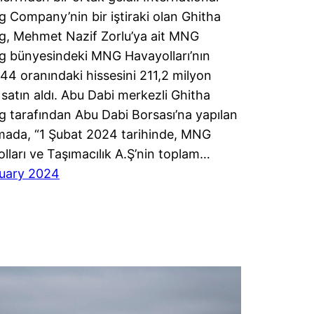
g Company’nin bir iştiraki olan Ghitha
g, Mehmet Nazif Zorlu’ya ait MNG
g bünyesindeki MNG Havayolları’nın
44 oranındaki hissesini 211,2 milyon
 satın aldı. Abu Dabi merkezli Ghitha
g tarafından Abu Dabi Borsası’na yapılan
mada, “1 Şubat 2024 tarihinde, MNG
lları ve Taşımacılık A.Ş’nin toplam…
ruary 2024