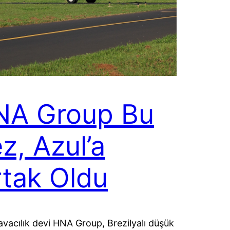
NA Group Bu
z, Azul’a
tak Oldu
havacılık devi HNA Group, Brezilyalı düşük