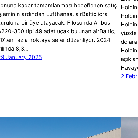
sonuna kadar tamamlanması hedeflenen satış
Holdin
işleminin ardından Lufthansa, airBaltic icra
Holdin
kuruluna bir üye atayacak. Filosunda Airbus
Holdin
A220-300 tipi 49 adet uçak bulunan airBaltic,
yüzde 
70’ten fazla noktaya sefer düzenliyor. 2024
dolara
yılında 8,3…
Holdin
29 January 2025
açıkla
Havayo
2 Feb