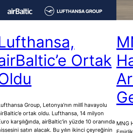
Lufthansa,
M
airBaltic’e Ortak
Ha
Oldu
Ar
Ge
Lufthansa Group, Letonya’nın millî havayolu
airBaltic’e ortak oldu. Lufthansa, 14 milyon
Euro karşılığında, airBaltic’in yüzde 10 oranında
MNG Ha
issesini satın alacak. Bu yılın ikinci çeyreğinin
Emirlik