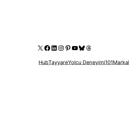
X
Facebook
LinkedIn
Instagram
Pinterest
YouTube
Bluesky
Threads
Hub
Tayyare
Yolcu Deneyimi
101
Marka