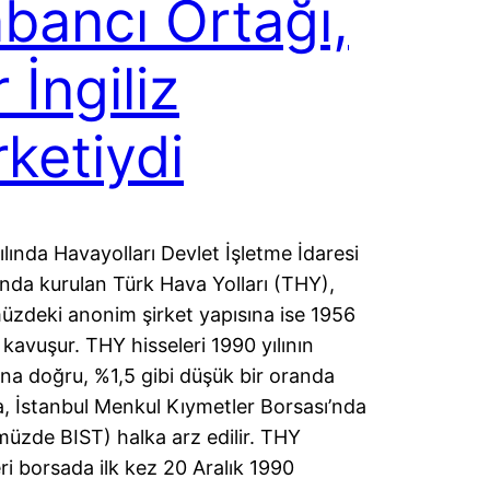
bancı Ortağı,
r İngiliz
rketiydi
ılında Havayolları Devlet İşletme İdaresi
tında kurulan Türk Hava Yolları (THY),
zdeki anonim şirket yapısına ise 1956
 kavuşur. THY hisseleri 1990 yılının
ına doğru, %1,5 gibi düşük bir oranda
a, İstanbul Menkul Kıymetler Borsası’nda
üzde BIST) halka arz edilir. THY
eri borsada ilk kez 20 Aralık 1990