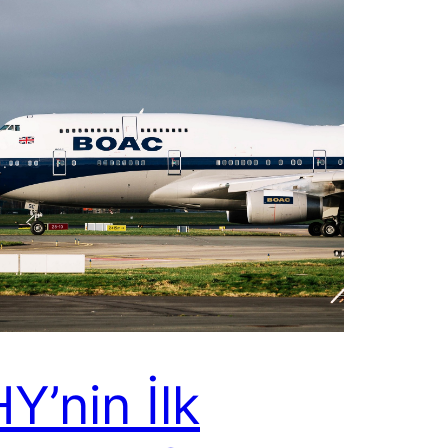
Y’nin İlk