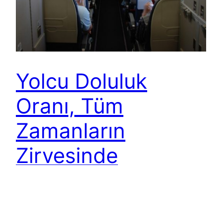
Yolcu Doluluk
Oranı, Tüm
Zamanların
Zirvesinde
Dünya genelinde havayolu şirketlerinin yolcu
doluluk oranı (Load Factor), tüm zamanların
zirvesine ulaştı. Geçtiğimiz Temmuz ayındaki