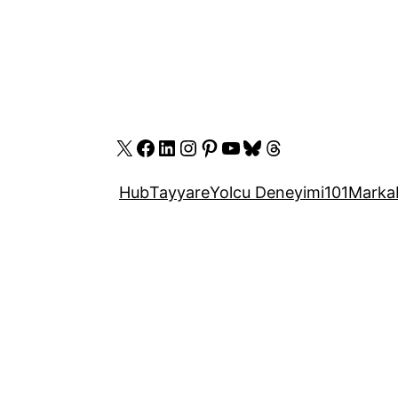
X
Facebook
LinkedIn
Instagram
Pinterest
YouTube
Bluesky
Threads
Hub
Tayyare
Yolcu Deneyimi
101
Marka