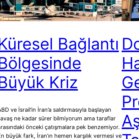
Küresel Bağlantı
D
Bölgesinde
Ha
Büyük Kriz
G
Pr
BD ve İsrail’in İran’a saldırmasıyla başlayan
A
savaş ne kadar sürer bilmiyorum ama taraflar
arasındaki önceki çatışmalara pek benzemiyor.
En büyük fark, İran’ın hemen karşılık vermesi ve