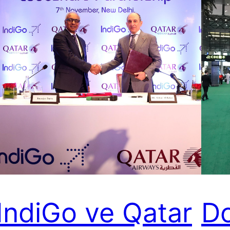
IndiGo ve Qatar
D