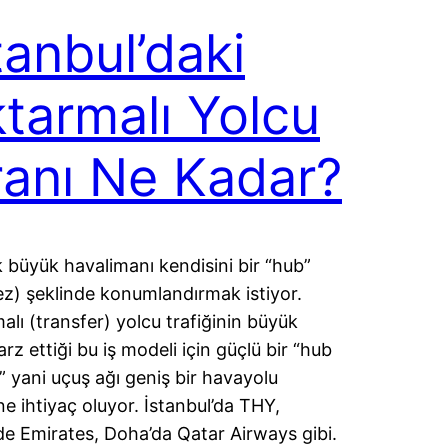
tanbul’daki
tarmalı Yolcu
anı Ne Kadar?
k büyük havalimanı kendisini bir “hub”
z) şeklinde konumlandırmak istiyor.
alı (transfer) yolcu trafiğinin büyük
rz ettiği bu iş modeli için güçlü bir “hub
r” yani uçuş ağı geniş bir havayolu
ne ihtiyaç oluyor. İstanbul’da THY,
de Emirates, Doha’da Qatar Airways gibi.