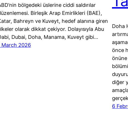
T
BD’nin bölgedeki üslerine ciddi saldırılar
düzenlemesi. Birleşik Arap Emirlikleri (BAE),
Katar, Bahreyn ve Kuveyt, hedef alanına giren
Doha H
ülkeler olarak dikkat çekiyor. Dolayısıyla Abu
artırm
Dabi, Dubai, Doha, Manama, Kuveyt gibi…
aşama 
1 March 2026
önce 
önüne 
bölümü 
duyuru
diğer 
amaçla
gerçekl
6 Febr