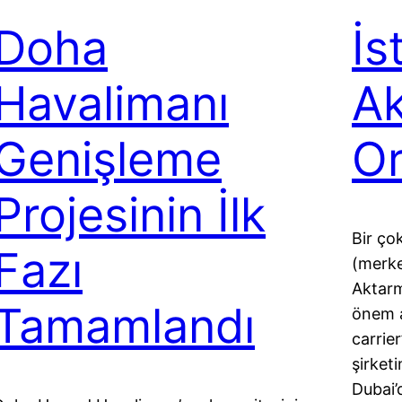
Doha
İs
Havalimanı
Ak
Genişleme
Or
Projesinin İlk
Bir ço
Fazı
(merke
Aktarm
Tamamlandı
önem a
carrie
şirketi
Dubai’