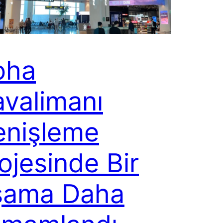
oha
valimanı
enişleme
ojesinde Bir
şama Daha