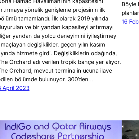
Doha Hamad Havalimanı’nın kapasitesini
Böyle 
artırmaya yönelik genişleme projesinin ilk
planla
bölümü tamamlandı. İlk olarak 2019 yılında
16 Feb
duyurulan ve bir yandan kapasiteyi artırmayı
diğer yandan da yolcu deneyimini iyileştirmeyi
amaçlayan değişiklikler, geçen yılın kasım
ayında hizmete girdi. Değişikliklerin odağında,
The Orchard adı verilen tropik bahçe yer alıyor.
The Orchard, mevcut terminalin ucuna ilave
edilen bölümde bulunuyor. 300’den…
3 April 2023