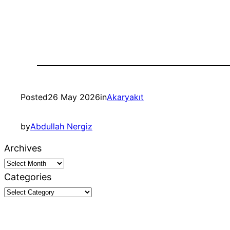
Posted
26 May 2026
in
Akaryakıt
by
Abdullah Nergiz
Archives
Categories