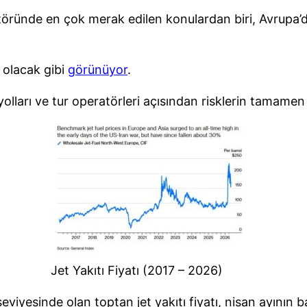
töründe en çok merak edilen konulardan biri, Avrupa’dak
 olacak gibi
görünüyor
.
ayolları ve tur operatörleri açısından risklerin tamame
Jet Yakıtı Fiyatı (2017 – 2026)
eviyesinde olan toptan jet yakıtı fiyatı, nisan ayının