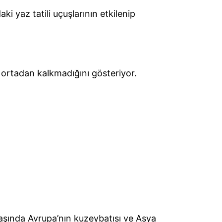
i yaz tatili uçuşlarının etkilenip
n ortadan kalkmadığını gösteriyor.
 başında Avrupa’nın kuzeybatısı ve Asya