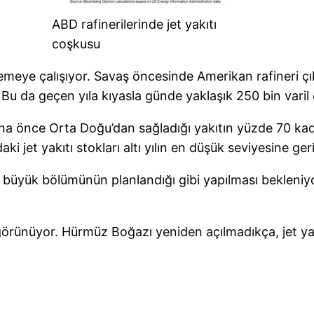
ABD rafinerilerinde jet yakıtı
coşkusu
lemeye çalışıyor. Savaş öncesinde Amerikan rafineri çık
Bu da geçen yıla kıyasla günde yaklaşık 250 bin varil e
ha önce Orta Doğu’dan sağladığı yakıtın yüzde 70 kada
 jet yakıtı stokları altı yılın en düşük seviyesine ge
yük bölümünün planlandığı gibi yapılması bekleniyor. B
 görünüyor. Hürmüz Boğazı yeniden açılmadıkça, jet yak