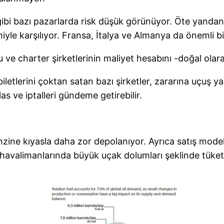
 bazı pazarlarda risk düşük görünüyor. Öte yandan, İngi
imiyle karşılıyor. Fransa, İtalya ve Almanya da önemli
u ve charter şirketlerinin maliyet hesabını -doğal olara
iletlerini çoktan satan bazı şirketler, zararına uçuş y
las ve iptalleri gündeme getirebilir.
nzine kıyasla daha zor depolanıyor. Ayrıca satış modeli d
havalimanlarında büyük uçak dolumları şeklinde tüket