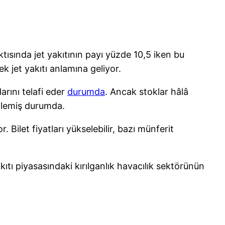
tısında jet yakıtının payı yüzde 10,5 iken bu
k jet yakıtı anlamına geliyor.
rını telafi eder
durumda
. Ancak stoklar hâlâ
rilemiş durumda.
ilet fiyatları yükselebilir, bazı münferit
ıtı piyasasındaki kırılganlık havacılık sektörünün