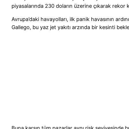
piyasalarında 230 doların üzerine çıkarak rekor k
Avrupa’daki havayolları, ilk panik havasının ardı
Gallego, bu yaz jet yakıtı arzında bir kesinti bekl
Buna karşın tüm pazarlar aynı risk seviyesinde 