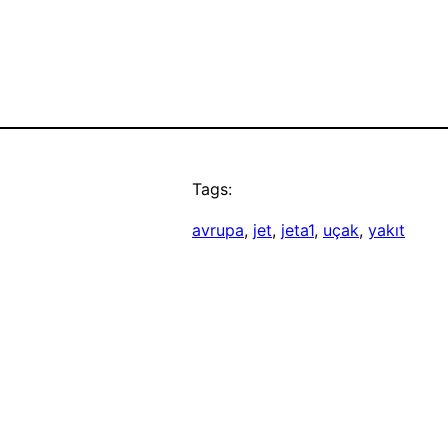
Tags:
avrupa
, 
jet
, 
jeta1
, 
uçak
, 
yakıt