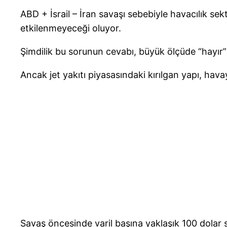
ABD + İsrail – İran savaşı sebebiyle havacılık sek
etkilenmeyeceği oluyor.
Şimdilik bu sorunun cevabı, büyük ölçüde “hayır”
Ancak jet yakıtı piyasasındaki kırılgan yapı, hav
Savaş öncesinde varil başına yaklaşık 100 dolar s