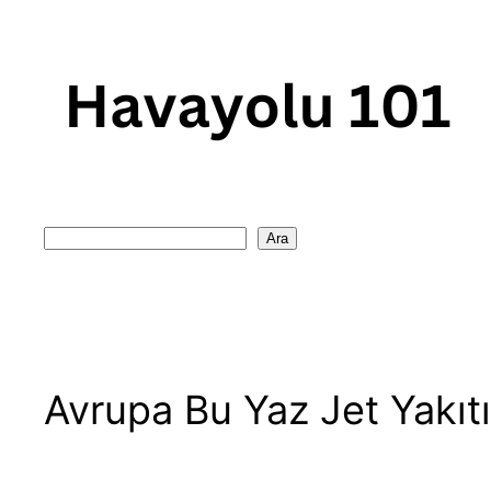
Skip
to
content
Search
Ara
Avrupa Bu Yaz Jet Yakıt