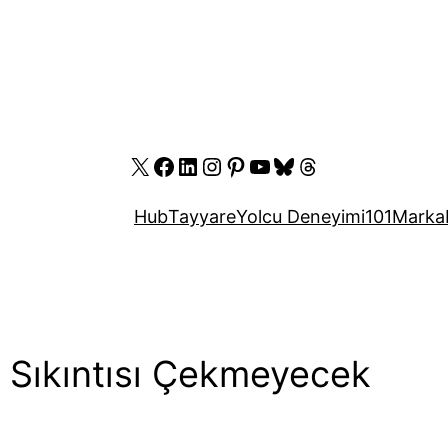
X
Facebook
LinkedIn
Instagram
Pinterest
YouTube
Bluesky
Threads
Hub
Tayyare
Yolcu Deneyimi
101
Marka
ı Sıkıntısı Çekmeyecek