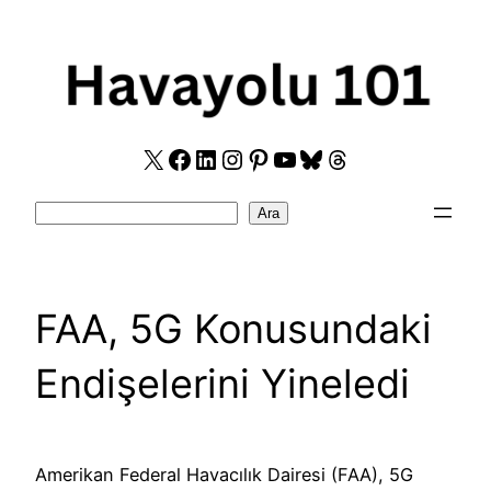
Skip
to
content
X
Facebook
LinkedIn
Instagram
Pinterest
YouTube
Bluesky
Threads
Search
Ara
FAA, 5G Konusundaki
Endişelerini Yineledi
Amerikan Federal Havacılık Dairesi (FAA), 5G