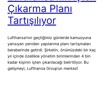
Çıkarma Planı
Tartışılıyor
Lufthansa’nın geçtiğimiz günlerde kamuoyuna
yansıyan yeniden yapılanma planı tartışmaları
beraberinde getirdi. Şirketin, önümüzdeki bir kaç
yıl içinde özellikle yönetim birimlerinden 4 bin
kadar kişinin işten çıkarılacağı belirtiliyor. Bu
gelişmeyi, Lufthansa Group’un merkezî
yönetiminin güçlendirilmesi doğrultusunda
değerlendirmek mümkün. Hatırlanacağı gibi, 2026
başından itibaren Lufthansa Airlines, Swiss,
Austrian Airlines ve Brussels Airlines’ın filo, hat
planlaması, fiyatlandırma ve…
1 October 2025