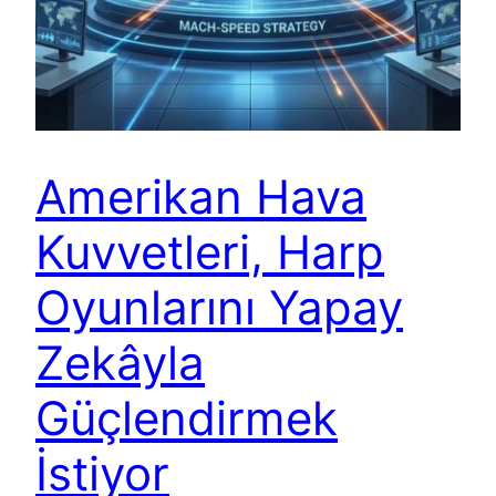
Amerikan Hava
Kuvvetleri, Harp
Oyunlarını Yapay
Zekâyla
Güçlendirmek
İstiyor