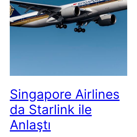
Singapore Airlines
da Starlink ile
Anlaştı