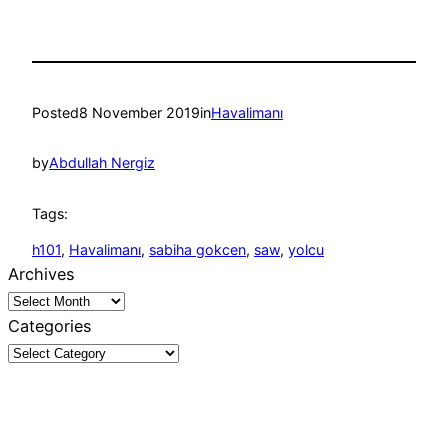
Posted
8 November 2019
in
Havalimanı
by
Abdullah Nergiz
Tags:
h101
, 
Havalimanı
, 
sabiha gokcen
, 
saw
, 
yolcu
Archives
Categories