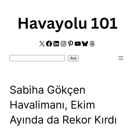
Skip
to
content
X
Facebook
LinkedIn
Instagram
Pinterest
YouTube
Bluesky
Threads
Search
Ara
Sabiha Gökçen
Havalimanı, Ekim
Ayında da Rekor Kırdı