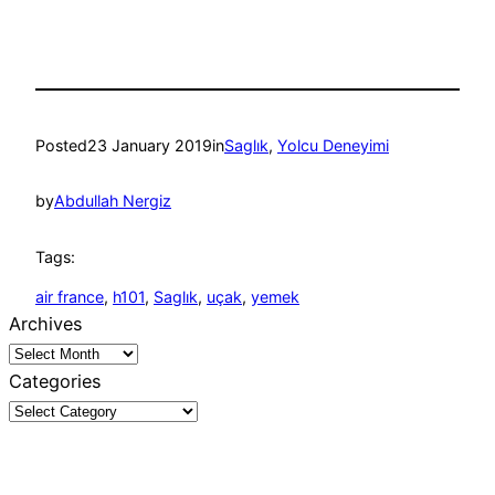
Posted
23 January 2019
in
Saglık
, 
Yolcu Deneyimi
by
Abdullah Nergiz
Tags:
air france
, 
h101
, 
Saglık
, 
uçak
, 
yemek
Archives
Categories