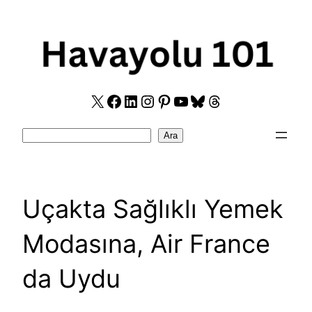
Skip
to
content
X
Facebook
LinkedIn
Instagram
Pinterest
YouTube
Bluesky
Threads
Search
Ara
Uçakta Sağlıklı Yemek
Modasına, Air France
da Uydu