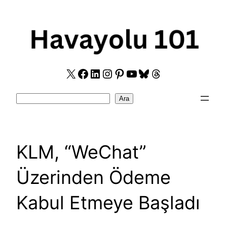
Skip
to
content
X
Facebook
LinkedIn
Instagram
Pinterest
YouTube
Bluesky
Threads
Search
Ara
KLM, “WeChat”
Üzerinden Ödeme
Kabul Etmeye Başladı