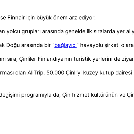
kse Finnair için büyük önem arz ediyor.
an yolcu grupları arasında genelde ilk sıralarda yer alı
zak Doğu arasında bir “
bağlayıcı
” havayolu şirketi olar
 sıra, Çinliler Finlandiya’nın turistik yerlerini de ziya
irması olan AliTrip, 50.000 Çinli’yi kuzey kutup daires
eğişimi programıyla da, Çin hizmet kültürünün ve Çinli