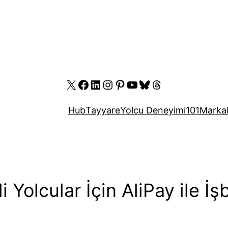
X
Facebook
LinkedIn
Instagram
Pinterest
YouTube
Bluesky
Threads
Hub
Tayyare
Yolcu Deneyimi
101
Marka
 Yolcular İçin AliPay ile İşb