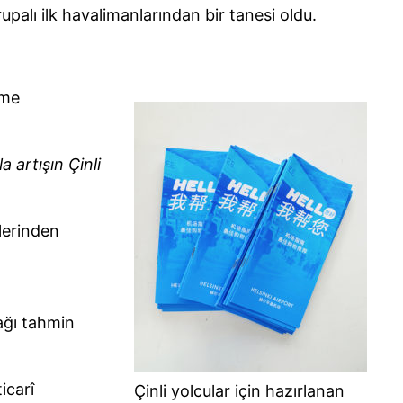
upalı ilk havalimanlarından bir tanesi oldu.
rme
 artışın Çinli
lerinden
ağı tahmin
icarî
Çinli yolcular için hazırlanan