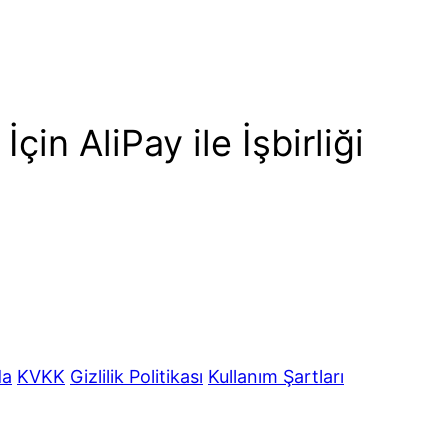
çin AliPay ile İşbirliği
da
KVKK
Gizlilik Politikası
Kullanım Şartları