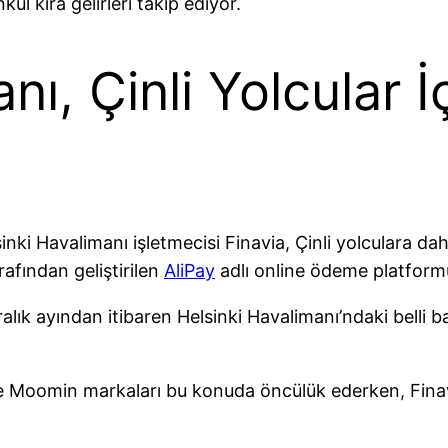
ul kira gelirleri takip ediyor.
ı, Çinli Yolcular İç
inki Havalimanı işletmecisi Finavia, Çinli yolculara 
rafından geliştirilen
AliPay
adlı online ödeme platform
lık ayından itibaren Helsinki Havalimanı’ndaki belli ba
e Moomin markaları bu konuda öncülük ederken, Finavia