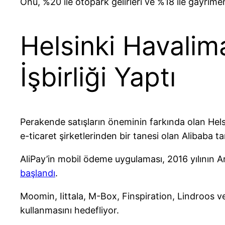
Onu, %20 ile otopark gelirleri ve %18 ile gayrımenk
Helsinki Havaliman
İşbirliği Yaptı
Perakende satışların öneminin farkında olan Hels
e-ticaret şirketlerinden bir tanesi olan Alibaba ta
AliPay’in mobil ödeme uygulaması, 2016 yılının Ara
başlandı
.
Moomin, Iittala, M-Box, Finspiration, Lindroos v
kullanmasını hedefliyor.