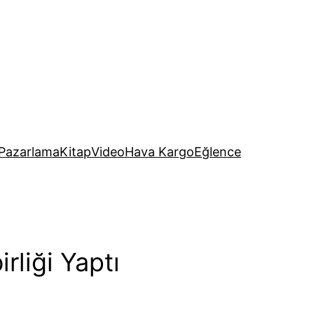
Pazarlama
Kitap
Video
Hava Kargo
Eğlence
irliği Yaptı