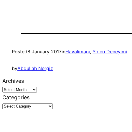
Posted
8 January 2017
in
Havalimanı
, 
Yolcu Deneyimi
by
Abdullah Nergiz
Archives
Categories