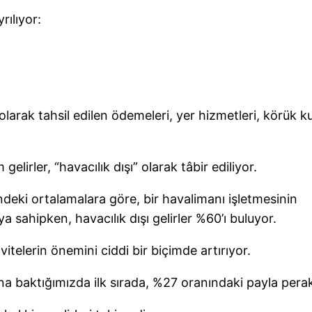
rılıyor:
 olarak tahsil edilen ödemeleri, yer hizmetleri, körük k
elirler, “havacılık dışı” olarak tâbir ediliyor.
ndeki ortalamalara göre, bir havalimanı işletmesinin
 sahipken, havacılık dışı gelirler %60’ı buluyor.
vitelerin önemini ciddi bir biçimde artırıyor.
ımına baktığımızda ilk sırada, %27 oranındaki payla pera