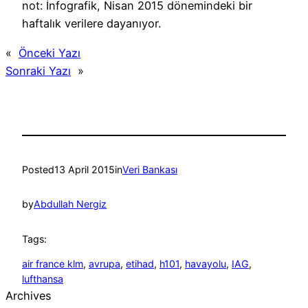
not: İnfografik, Nisan 2015 dönemindeki bir
haftalık verilere dayanıyor.
«
Önceki Yazı
Sonraki Yazı
»
Posted
13 April 2015
in
Veri Bankası
by
Abdullah Nergiz
Tags:
air france klm
, 
avrupa
, 
etihad
, 
h101
, 
havayolu
, 
IAG
, 
lufthansa
Archives