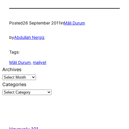
Posted
26 September 2011
in
Mâli Durum
by
Abdullah Nergiz
Tags:
Mâli Durum
, 
maliyet
Archives
Categories
Havayolu 101