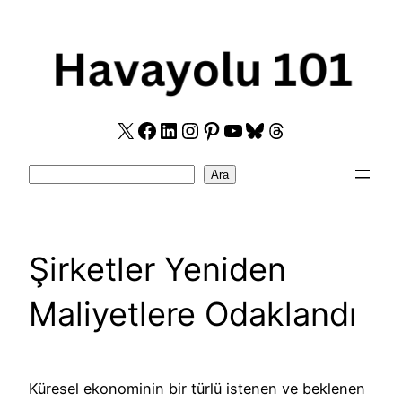
Skip
to
content
X
Facebook
LinkedIn
Instagram
Pinterest
YouTube
Bluesky
Threads
Search
Ara
Şirketler Yeniden
Maliyetlere Odaklandı
Küresel ekonominin bir türlü istenen ve beklenen