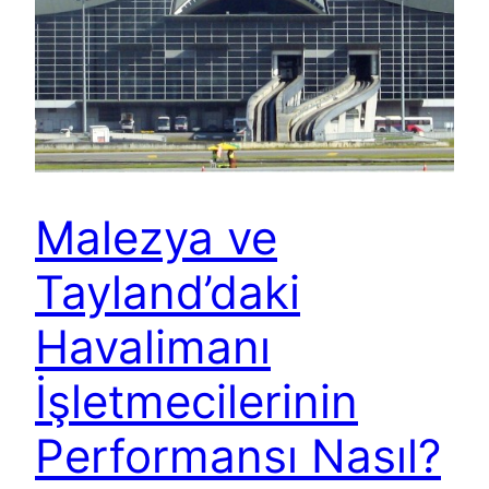
Malezya ve
Tayland’daki
Havalimanı
İşletmecilerinin
Performansı Nasıl?