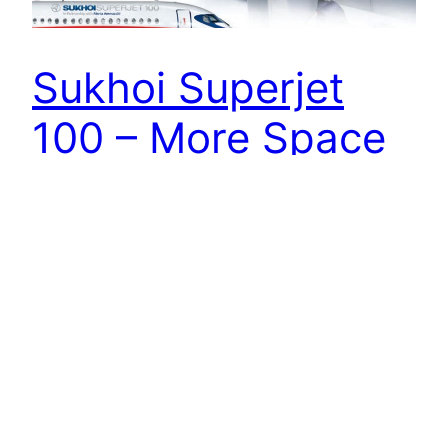
Sukhoi Superjet
100 – More Space
and Comfort
Sukhoi Superjet 100 – More Space and Comfort
With the widest cabin and the largest overhead
stowage bins of any 100-seater, the SSJ100
gives your passengers the comfort they deserve.
A spacious interior means streamlined movement
and fast turnaround times. Fly the SSJ100 in your
fleet: more comfort for passengers, more
profitability for operators. Right…