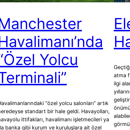
Manchester
El
Havalimanı’nda
Ha
“Özel Yolcu
Geçtiğ
Terminali”
atma fı
ilgi al
yılları
gelişt
Havalimanlarındaki “özel yolcu salonları” artık
önümüz
neredeyse standart bir hale geldi. Havayolları,
alabil
avayolu ittifakları, havalimanı işletmecileri ya
görmüş
da banka gibi kurum ve kuruluşlara ait özel