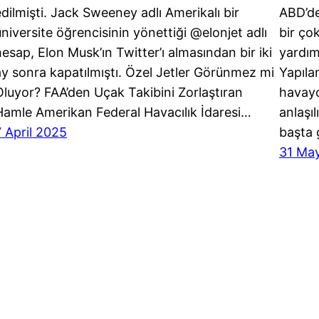
edilmişti. Jack Sweeney adlı Amerikalı bir
ABD’de
üniversite öğrencisinin yönettiği @elonjet adlı
bir ço
hesap, Elon Musk’ın Twitter’ı almasından bir iki
yardım
ay sonra kapatılmıştı. Özel Jetler Görünmez mi
Yapıla
Oluyor? FAA’den Uçak Takibini Zorlaştıran
havayo
Hamle Amerikan Federal Havacılık İdaresi…
anlaşı
7 April 2025
başta 
31 Ma