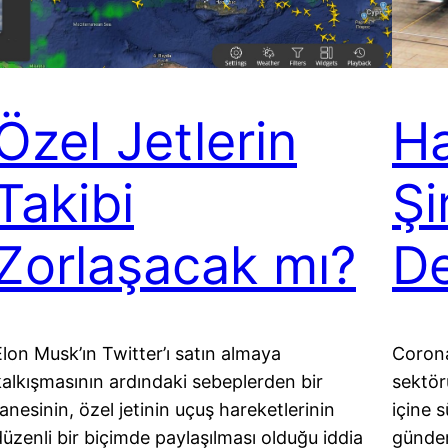
Özel Jetlerin
Ha
Takibi
Şi
Zorlaşacak mı?
De
Elon Musk’ın Twitter’ı satın almaya
Corona
kalkışmasının ardındaki sebeplerden bir
sektör
anesinin, özel jetinin uçuş hareketlerinin
içine 
düzenli bir biçimde paylaşılması olduğu iddia
gündem