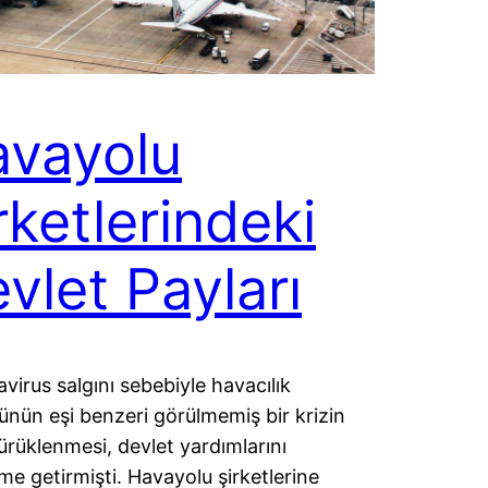
vayolu
rketlerindeki
vlet Payları
virus salgını sebebiyle havacılık
ünün eşi benzeri görülmemiş bir krizin
sürüklenmesi, devlet yardımlarını
e getirmişti. Havayolu şirketlerine