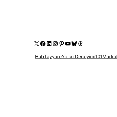
X
Facebook
LinkedIn
Instagram
Pinterest
YouTube
Bluesky
Threads
Hub
Tayyare
Yolcu Deneyimi
101
Marka