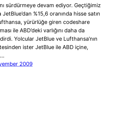
şını sürdürmeye devam ediyor. Geçtiğimiz
da JetBlue’dan %15,6 oranında hisse satın
ufthansa, yürürlüğe giren codeshare
ması ile ABD’deki varlığını daha da
dirdi. Yolcular JetBlue ve Lufthansa’nın
tesinden ister JetBlue ile ABD içine,
e…
vember 2009