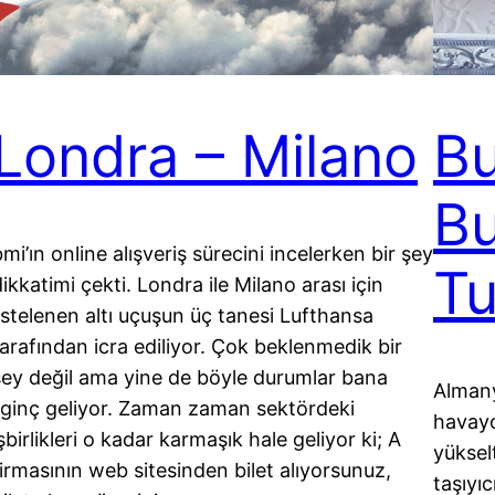
Londra – Milano
Bu
B
mi’ın online alışveriş sürecini incelerken bir şey
Tu
ikkatimi çekti. Londra ile Milano arası için
listelenen altı uçuşun üç tanesi Lufthansa
tarafından icra ediliyor. Çok beklenmedik bir
şey değil ama yine de böyle durumlar bana
Almany
ilginç geliyor. Zaman zaman sektördeki
havayo
şbirlikleri o kadar karmaşık hale geliyor ki; A
yüksel
firmasının web sitesinden bilet alıyorsunuz,
taşıyı