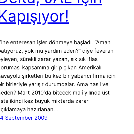
Kapışıyor!
Yine enteresan işler dönmeye başladı. “Aman
batıyoruz, yok mu yardım eden?” diye feveran
yleyen, sürekli zarar yazan, sık sık iflas
koruması kapsamına girip çıkan Amerikalı
havayolu şirketleri bu kez bir yabancı firma için
ir birleriyle yarışır durumdalar. Ama nasıl ve
neden? Mart 2010′da bitecek malî yılında üst
üste ikinci kez büyük miktarda zarar
açıklamaya hazırlanan…
14 September 2009