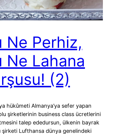
 Ne Perhiz,
u Ne Lahana
rşusu! (2)
a hükûmeti Almanya’ya sefer yapan
lu şirketlerinin business class ücretlerini
tmesini talep ededursun, ülkenin bayrak
cı şirketi Lufthansa dünya genelindeki