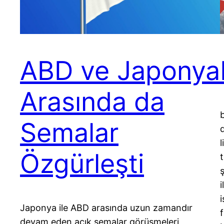
ABD ve Japonya
Arasında da
b
Semalar
d
Özgürleşti
i
Japonya ile ABD arasında uzun zamandır
devam eden açık semalar görüşmeleri