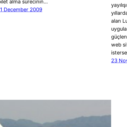
bilet alma sürecinin…
yayılı
11 December 2009
yıllar
alan L
uygula
güçlen
web si
isters
23 No