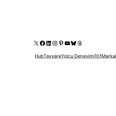
X
Facebook
LinkedIn
Instagram
Pinterest
YouTube
Bluesky
Threads
Hub
Tayyare
Yolcu Deneyimi
101
Marka