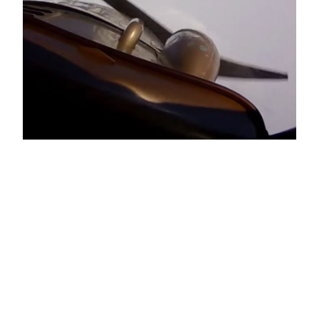
Landing on a
Glacier! Denali,
Alaska
by NeverNotFlying Landing on a glacier with a