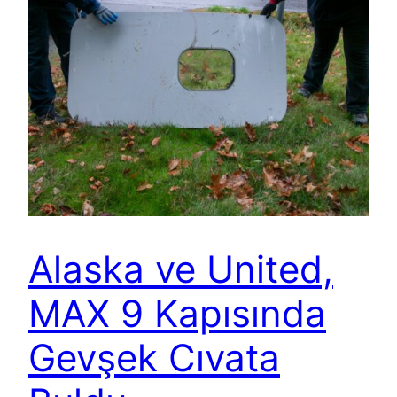
Alaska ve United,
MAX 9 Kapısında
Gevşek Cıvata