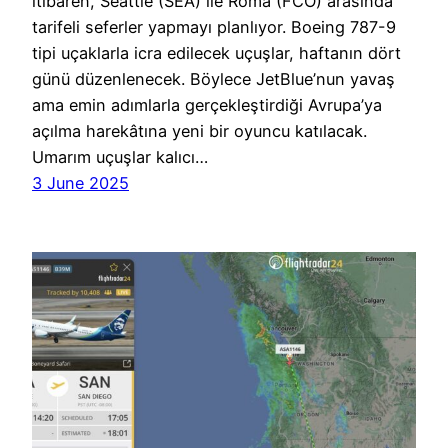
itibaren, Seattle (SEA) ile Roma (FCO) arasında
tarifeli seferler yapmayı planlıyor. Boeing 787-9
tipi uçaklarla icra edilecek uçuşlar, haftanın dört
günü düzenlenecek. Böylece JetBlue’nun yavaş
ama emin adımlarla gerçekleştirdiği Avrupa’ya
açılma harekâtına yeni bir oyuncu katılacak.
Umarım uçuşlar kalıcı…
3 June 2025