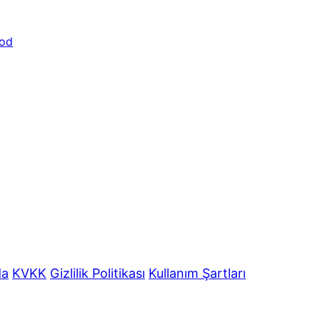
od
da
KVKK
Gizlilik Politikası
Kullanım Şartları