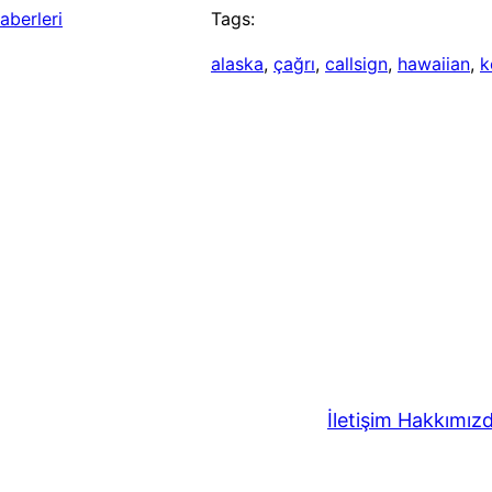
aberleri
Tags:
alaska
, 
çağrı
, 
callsign
, 
hawaiian
, 
k
İletişim
Hakkımız