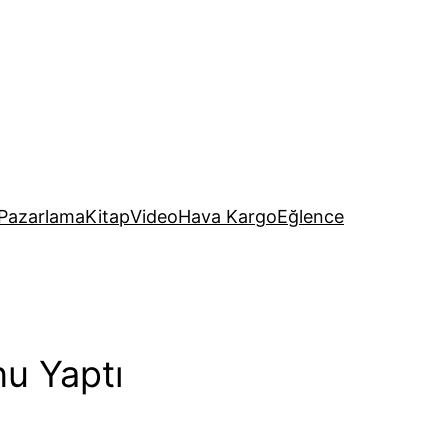
Pazarlama
Kitap
Video
Hava Kargo
Eğlence
nu Yaptı