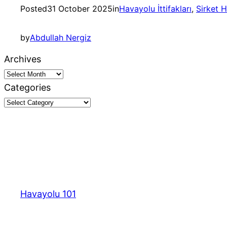
Posted
31 October 2025
in
Havayolu İttifakları
, 
Sirket H
by
Abdullah Nergiz
Archives
Categories
Havayolu 101