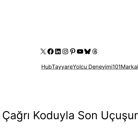
X
Facebook
LinkedIn
Instagram
Pinterest
YouTube
Bluesky
Threads
Hub
Tayyare
Yolcu Deneyimi
101
Marka
i Çağrı Koduyla Son Uçuşu