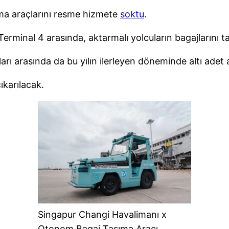
ma araçlarını resme hizmete
soktu
.
Terminal 4 arasında, aktarmalı yolcuların bagajlarını t
ları arasında da bu yılın ilerleyen döneminde altı adet
ıkarılacak.
Singapur Changi Havalimanı x
Otonom Bagaj Taşıma Aracı