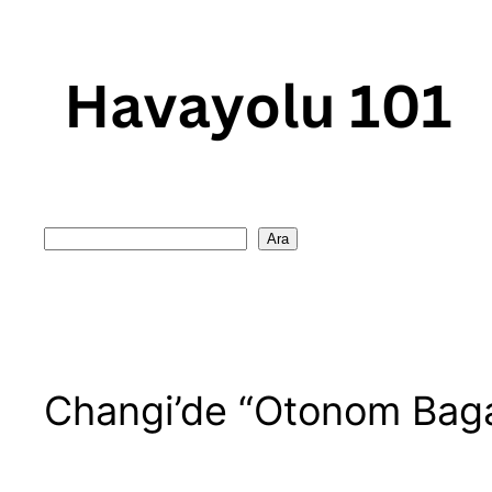
Skip
to
content
Search
Ara
Changi’de “Otonom Baga