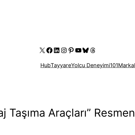
X
Facebook
LinkedIn
Instagram
Pinterest
YouTube
Bluesky
Threads
Hub
Tayyare
Yolcu Deneyimi
101
Marka
j Taşıma Araçları” Resmen