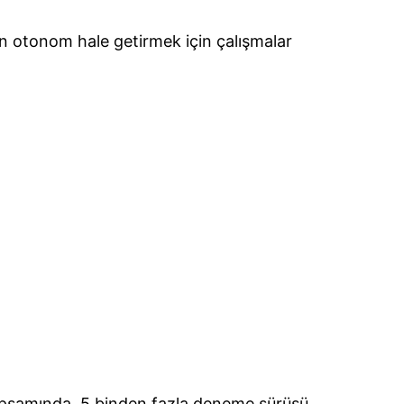
n otonom hale getirmek için çalışmalar
e kapsamında, 5 binden fazla deneme sürüşü