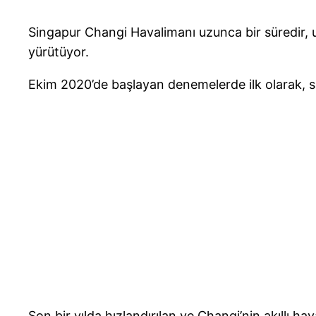
Singapur Changi Havalimanı uzunca bir süredir, 
yürütüyor.
Ekim 2020’de başlayan denemelerde ilk olarak, s
Son bir yılda hızlandırılan ve Changi’nin akıllı 