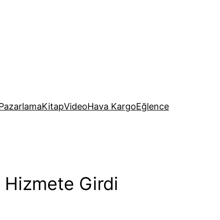
Pazarlama
Kitap
Video
Hava Kargo
Eğlence
 Hizmete Girdi