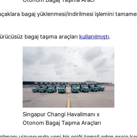
uçaklara bagaj yüklenmesi/indirilmesi işlemini tamame
ürücüsüz bagaj taşıma araçları
kullanılmıştı
.
Singapur Changi Havalimanı x
Otonom Bagaj Taşıma Araçları
havalimanı vizyonunda yeni bir eşiği temsil eden proj