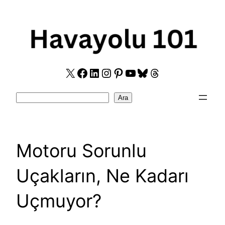
Skip
to
content
X
Facebook
LinkedIn
Instagram
Pinterest
YouTube
Bluesky
Threads
Search
Ara
Motoru Sorunlu
Uçakların, Ne Kadarı
Uçmuyor?