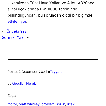
Ülkemizden Türk Hava Yolları ve AJet, A320neo
ailesi uçaklarında PW1000G tercihinde
bulunduğundan, bu sorundan ciddi bir biçimde
etkileniyor
.
«
Önceki Yazı
Sonraki Yazı
»
Posted
2 December 2024
in
Tayyare
by
Abdullah Nergiz
Tags:
motor
, 
pratt whitney
, 
problem
, 
sorun
, 
uçak