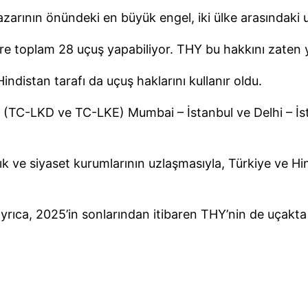
zarının önündeki en büyük engel, iki ülke arasındaki uç
re toplam 28 uçuş yapabiliyor. THY bu hakkını zaten yı
Hindistan tarafı da uçuş haklarını kullanır oldu.
le (TC-LKD ve TC-LKE) Mumbai – İstanbul ve Delhi – İs
lık ve siyaset kurumlarının uzlaşmasıyla, Türkiye ve Hi
rıca, 2025’in sonlarından itibaren THY’nin de uçakta in