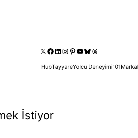
X
Facebook
LinkedIn
Instagram
Pinterest
YouTube
Bluesky
Threads
Hub
Tayyare
Yolcu Deneyimi
101
Marka
ek İstiyor