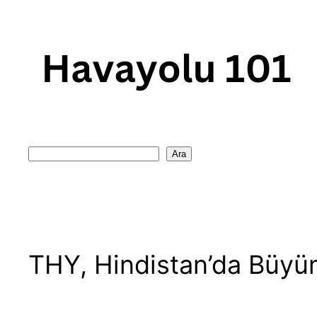
Skip
to
content
Search
Ara
THY, Hindistan’da Büyüm