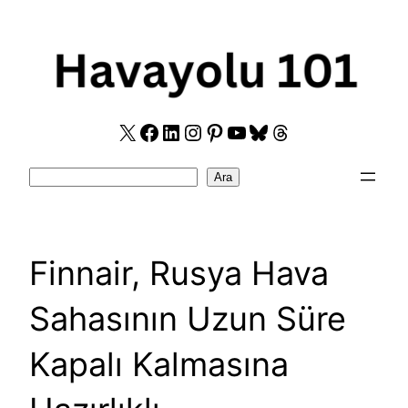
Skip
to
content
X
Facebook
LinkedIn
Instagram
Pinterest
YouTube
Bluesky
Threads
Search
Ara
Finnair, Rusya Hava
Sahasının Uzun Süre
Kapalı Kalmasına