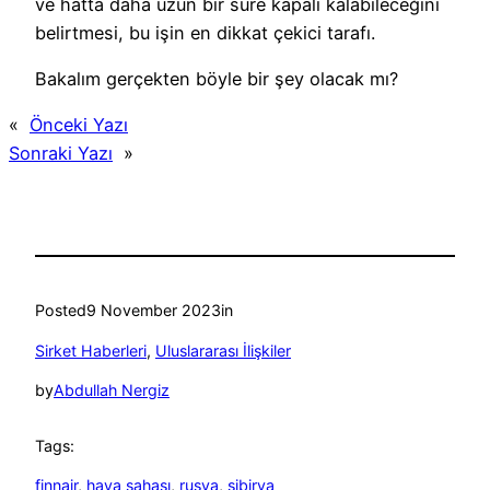
ve hatta daha uzun bir süre kapalı kalabileceğini
belirtmesi, bu işin en dikkat çekici tarafı.
Bakalım gerçekten böyle bir şey olacak mı?
«
Önceki Yazı
Sonraki Yazı
»
Posted
9 November 2023
in
Sirket Haberleri
, 
Uluslararası İlişkiler
by
Abdullah Nergiz
Tags:
finnair
, 
hava sahası
, 
rusya
, 
sibirya