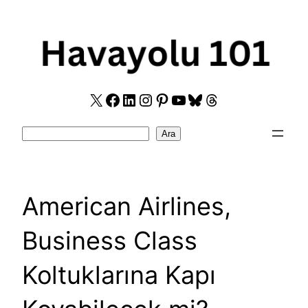
Skip
to
content
X
Facebook
LinkedIn
Instagram
Pinterest
YouTube
Bluesky
Threads
Search
Ara
American Airlines,
Business Class
Koltuklarına Kapı