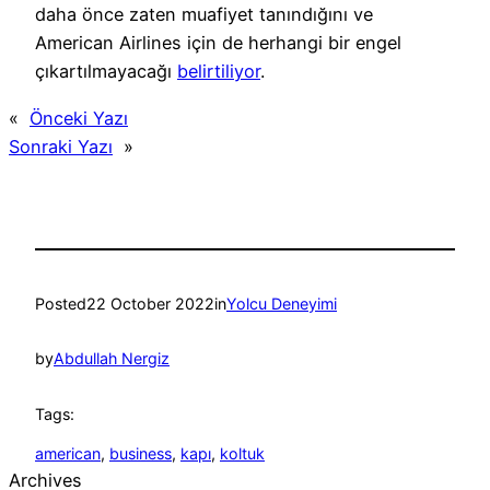
daha önce zaten muafiyet tanındığını ve
American Airlines için de herhangi bir engel
çıkartılmayacağı
belirtiliyor
.
«
Önceki Yazı
Sonraki Yazı
»
Posted
22 October 2022
in
Yolcu Deneyimi
by
Abdullah Nergiz
Tags:
american
, 
business
, 
kapı
, 
koltuk
Archives