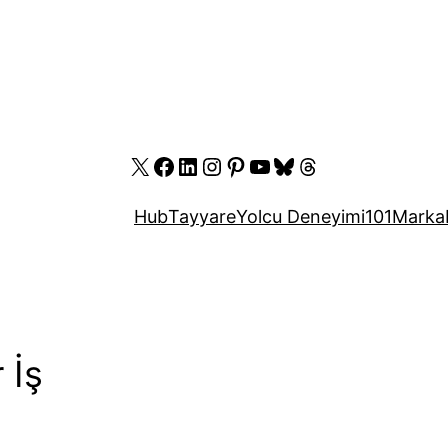
X
Facebook
LinkedIn
Instagram
Pinterest
YouTube
Bluesky
Threads
Hub
Tayyare
Yolcu Deneyimi
101
Marka
 İş