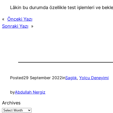
Lâkin bu durumda özellikle test işlemleri ve bekl
«
Önceki Yazı
Sonraki Yazı
»
Posted
29 September 2022
in
Saglık
, 
Yolcu Deneyimi
by
Abdullah Nergiz
Archives