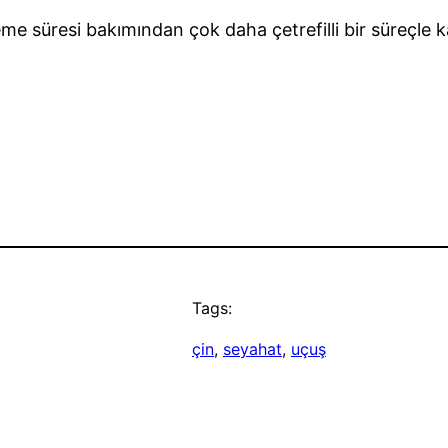
eme süresi bakımından çok daha çetrefilli bir süreçle 
Tags:
çin
, 
seyahat
, 
uçuş