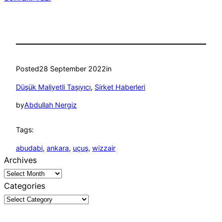
Posted
28 September 2022
in
Düşük Maliyetli Taşıyıcı
, 
Sirket Haberleri
by
Abdullah Nergiz
Tags:
abudabi
, 
ankara
, 
uçuş
, 
wizzair
Archives
Categories