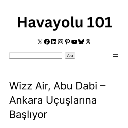
Skip
to
content
X
Facebook
LinkedIn
Instagram
Pinterest
YouTube
Bluesky
Threads
Search
Ara
Wizz Air, Abu Dabi –
Ankara Uçuşlarına
Başlıyor