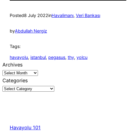
Posted
8 July 2022
in
Havalimanı
, 
Veri Bankası
by
Abdullah Nergiz
Tags:
havayolu
, 
istanbul
, 
pegasus
, 
thy
, 
yolcu
Archives
Categories
Havayolu 101