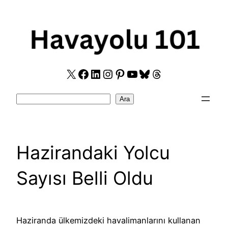
Skip
to
content
X
Facebook
LinkedIn
Instagram
Pinterest
YouTube
Bluesky
Threads
Search
Ara
Hazirandaki Yolcu
Sayısı Belli Oldu
Haziranda ülkemizdeki havalimanlarını kullanan