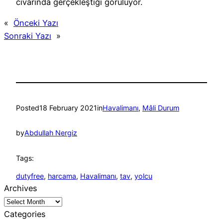
civarında gerçekleştiği görülüyor.
«
Önceki Yazı
Sonraki Yazı
»
Posted
18 February 2021
in
Havalimanı
, 
Mâli Durum
by
Abdullah Nergiz
Tags:
dutyfree
, 
harcama
, 
Havalimanı
, 
tav
, 
yolcu
Archives
Categories