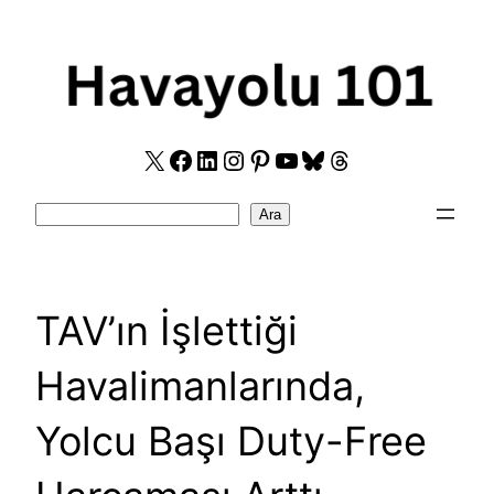
Skip
to
content
X
Facebook
LinkedIn
Instagram
Pinterest
YouTube
Bluesky
Threads
Search
Ara
TAV’ın İşlettiği
Havalimanlarında,
Yolcu Başı Duty-Free