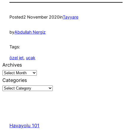
Posted
2 November 2020
in
Tayyare
by
Abdullah Nergiz
Tags:
özel jet
, 
uçak
Archives
Categories
Havayolu 101