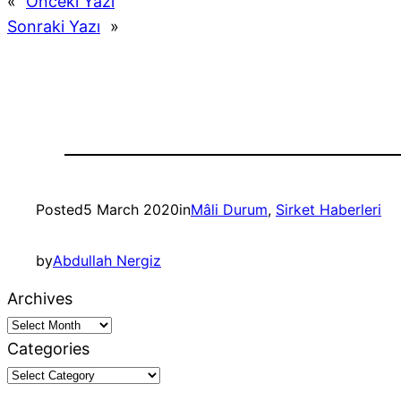
«
Önceki Yazı
Sonraki Yazı
»
Posted
5 March 2020
in
Mâli Durum
, 
Sirket Haberleri
by
Abdullah Nergiz
Archives
Categories