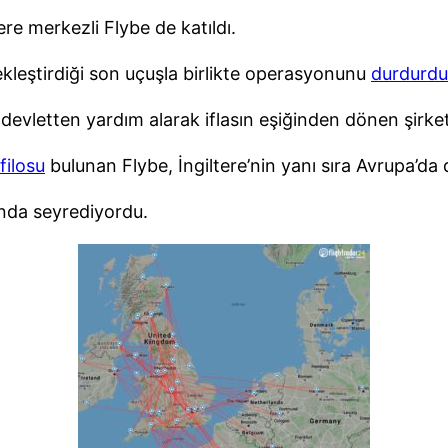
ere merkezli Flybe de katıldı.
kleştirdiği son uçuşla birlikte operasyonunu
durdurdu
devletten yardım alarak iflasın eşiğinden dönen şirke
filosu
bulunan Flybe, İngiltere’nin yanı sıra Avrupa’da
ğında seyrediyordu.