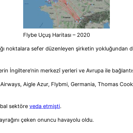
Flybe Uçuş Haritası – 2020
dığı noktalara sefer düzenleyen şirketin yokluğundan 
rin İngiltere’nin merkezî yerleri ve Avrupa ile bağlantı
a Airways, Aigle Azur, Flybmi, Germania, Thomas Cook
obal sektöre
veda etmişti
.
 bayrağını çeken onuncu havayolu oldu.