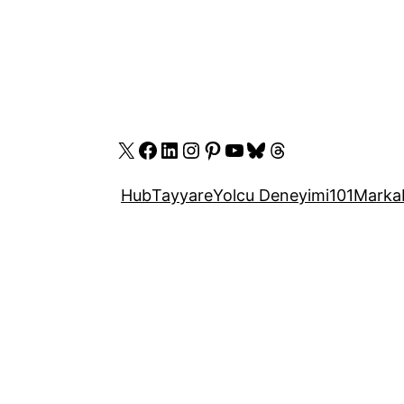
X
Facebook
LinkedIn
Instagram
Pinterest
YouTube
Bluesky
Threads
Hub
Tayyare
Yolcu Deneyimi
101
Marka