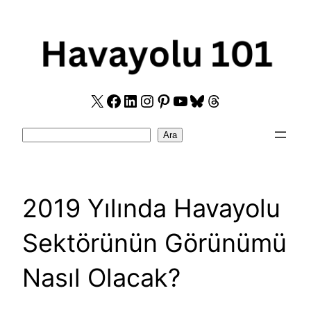
Skip
to
content
X
Facebook
LinkedIn
Instagram
Pinterest
YouTube
Bluesky
Threads
Search
Ara
2019 Yılında Havayolu
Sektörünün Görünümü
Nasıl Olacak?