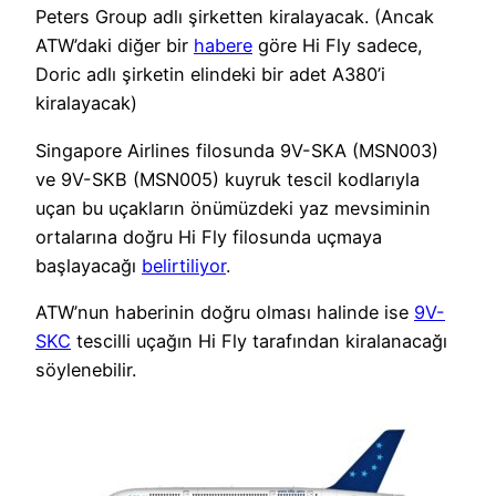
Peters Group adlı şirketten kiralayacak. (Ancak
ATW’daki diğer bir
habere
göre Hi Fly sadece,
Doric adlı şirketin elindeki bir adet A380’i
kiralayacak)
Singapore Airlines filosunda 9V-SKA (MSN003)
ve 9V-SKB (MSN005) kuyruk tescil kodlarıyla
uçan bu uçakların önümüzdeki yaz mevsiminin
ortalarına doğru Hi Fly filosunda uçmaya
başlayacağı
belirtiliyor
.
ATW’nun haberinin doğru olması halinde ise
9V-
SKC
tescilli uçağın Hi Fly tarafından kiralanacağı
söylenebilir.