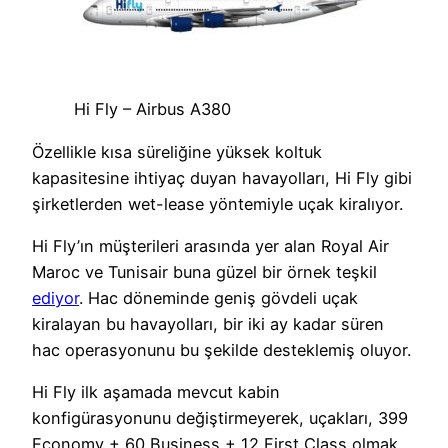
Hi Fly – Airbus A380
Özellikle kısa süreliğine yüksek koltuk
kapasitesine ihtiyaç duyan havayolları, Hi Fly gibi
şirketlerden wet-lease yöntemiyle uçak kiralıyor.
Hi Fly’ın müşterileri arasında yer alan Royal Air
Maroc ve Tunisair buna güzel bir örnek teşkil
ediyor
. Hac döneminde geniş gövdeli uçak
kiralayan bu havayolları, bir iki ay kadar süren
hac operasyonunu bu şekilde desteklemiş oluyor.
Hi Fly ilk aşamada mevcut kabin
konfigürasyonunu değiştirmeyerek, uçakları, 399
Economy + 60 Business + 12 First Class olmak