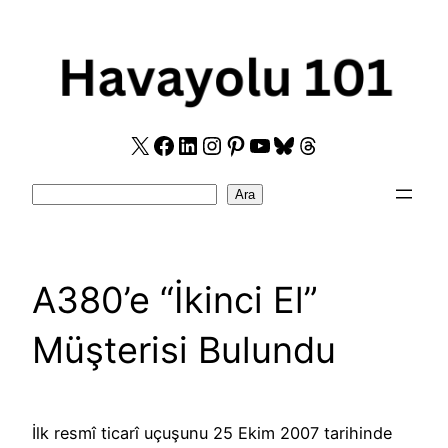
Skip
to
content
X
Facebook
LinkedIn
Instagram
Pinterest
YouTube
Bluesky
Threads
Search
Ara
A380’e “İkinci El”
Müşterisi Bulundu
İlk resmî ticarî uçuşunu 25 Ekim 2007 tarihinde