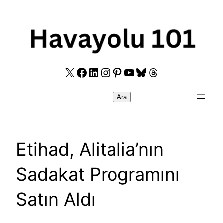
Skip
to
content
X
Facebook
LinkedIn
Instagram
Pinterest
YouTube
Bluesky
Threads
Search
Ara
Etihad, Alitalia’nın
Sadakat Programını
Satın Aldı