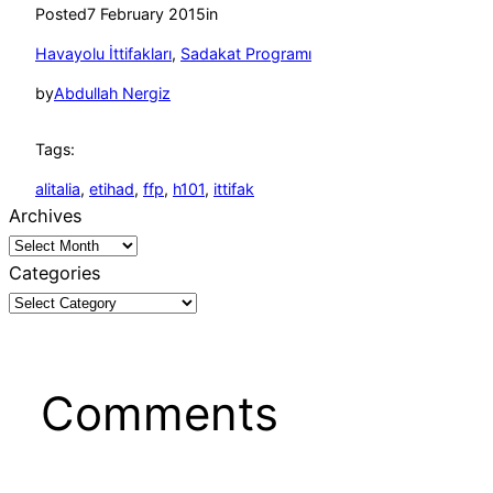
Posted
7 February 2015
in
Havayolu İttifakları
, 
Sadakat Programı
by
Abdullah Nergiz
Tags:
alitalia
, 
etihad
, 
ffp
, 
h101
, 
ittifak
Archives
Categories
Comments