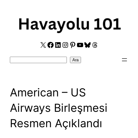
Skip
to
content
X
Facebook
LinkedIn
Instagram
Pinterest
YouTube
Bluesky
Threads
Search
Ara
American – US
Airways Birleşmesi
Resmen Açıklandı