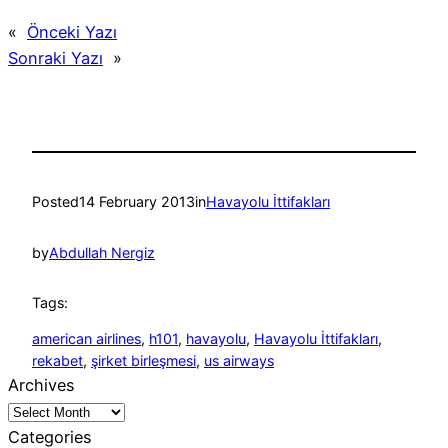
«
Önceki Yazı
Sonraki Yazı
»
Posted
14 February 2013
in
Havayolu İttifakları
by
Abdullah Nergiz
Tags:
american airlines
, 
h101
, 
havayolu
, 
Havayolu İttifakları
, 
rekabet
, 
şirket birleşmesi
, 
us airways
Archives
Categories