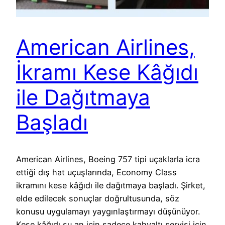
American Airlines,
İkramı Kese Kâğıdı
ile Dağıtmaya
Başladı
American Airlines, Boeing 757 tipi uçaklarla icra
ettiği dış hat uçuşlarında, Economy Class
ikramını kese kâğıdı ile dağıtmaya başladı. Şirket,
elde edilecek sonuçlar doğrultusunda, söz
konusu uygulamayı yaygınlaştırmayı düşünüyor.
Kese kâğıdı şu an için sadece kahvaltı servisi için