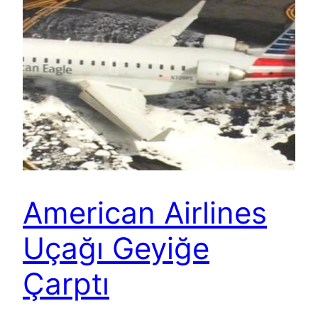
American Airlines
Uçağı Geyiğe
Çarptı