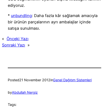
ediyoruz.
*
unbundling
: Daha fazla kâr sağlamak amacıyla
bir ürünün parçalarının ayrı ambalajlar içinde
satışa sunulması.
«
Önceki Yazı
Sonraki Yazı
»
Posted
21 November 2012
in
Genel Dağıtım Sistemleri
by
Abdullah Nergiz
Tags: