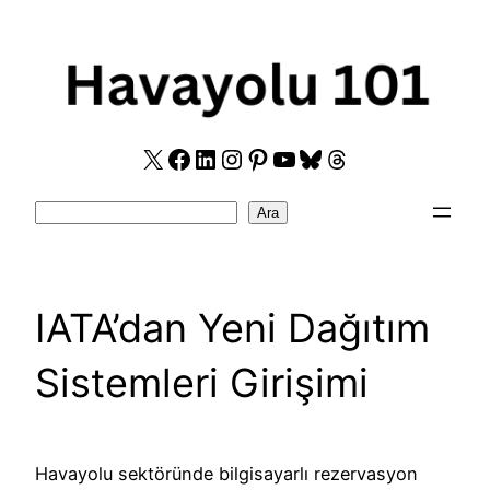
Skip
to
content
X
Facebook
LinkedIn
Instagram
Pinterest
YouTube
Bluesky
Threads
Search
Ara
IATA’dan Yeni Dağıtım
Sistemleri Girişimi
Havayolu sektöründe bilgisayarlı rezervasyon