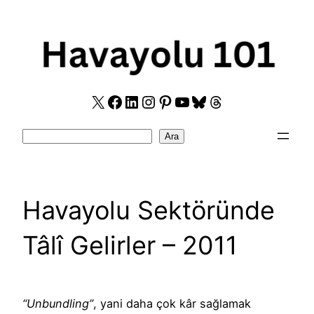
Skip
to
content
X
Facebook
LinkedIn
Instagram
Pinterest
YouTube
Bluesky
Threads
Search
Ara
Havayolu Sektöründe
Tâlî Gelirler – 2011
“Unbundling”
, yani daha çok kâr sağlamak