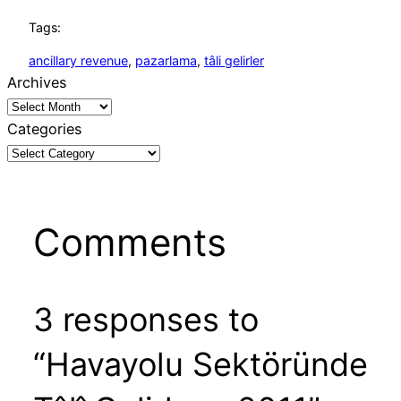
Tags:
ancillary revenue
, 
pazarlama
, 
tâli gelirler
Archives
Categories
Comments
3 responses to
“Havayolu Sektöründe