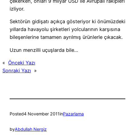
çekerken, onları 9 milyar USD ile Avrupalı rakipleri
izliyor.
Sektörün gidişatı açıkça gösteriyor ki önümüzdeki
yıllarda havayolu şirketleri yolcularının karşısına
bileşenlerine tamamen ayrılmış ürünlerle çıkacak.
Uzun menzilli uçuşlarda bile…
«
Önceki Yazı
Sonraki Yazı
»
Posted
4 November 2011
in
Pazarlama
by
Abdullah Nergiz