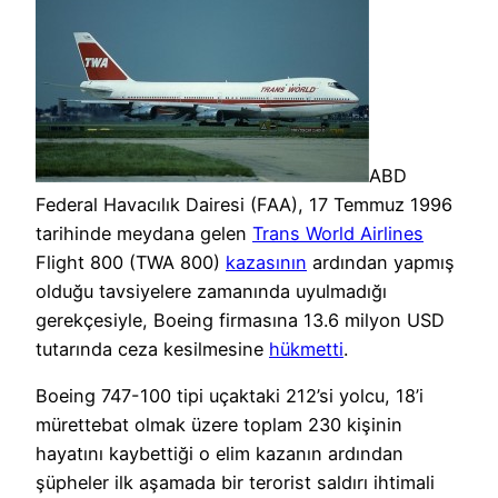
ABD
Federal Havacılık Dairesi (FAA), 17 Temmuz 1996
tarihinde meydana gelen
Trans World Airlines
Flight 800 (TWA 800)
kazasının
ardından yapmış
olduğu tavsiyelere zamanında uyulmadığı
gerekçesiyle, Boeing firmasına 13.6 milyon USD
tutarında ceza kesilmesine
hükmetti
.
Boeing 747-100 tipi uçaktaki 212’si yolcu, 18’i
mürettebat olmak üzere toplam 230 kişinin
hayatını kaybettiği o elim kazanın ardından
şüpheler ilk aşamada bir terorist saldırı ihtimali