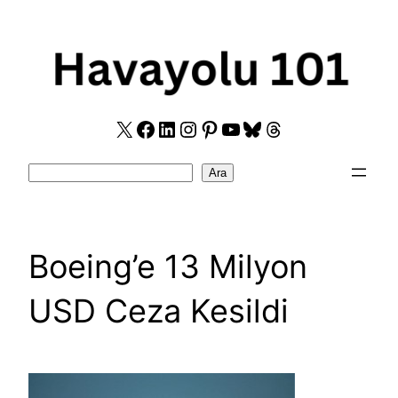
Skip
to
content
X
Facebook
LinkedIn
Instagram
Pinterest
YouTube
Bluesky
Threads
Search
Ara
Boeing’e 13 Milyon
USD Ceza Kesildi