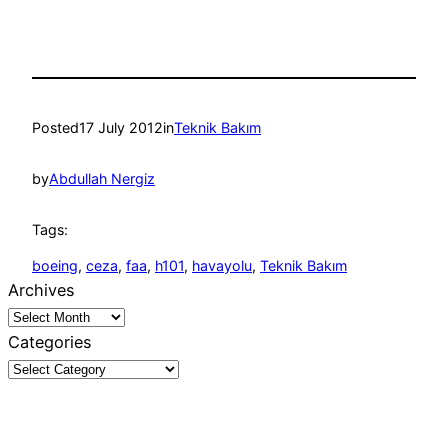
Posted
17 July 2012
in
Teknik Bakım
by
Abdullah Nergiz
Tags:
boeing
, 
ceza
, 
faa
, 
h101
, 
havayolu
, 
Teknik Bakım
Archives
Categories