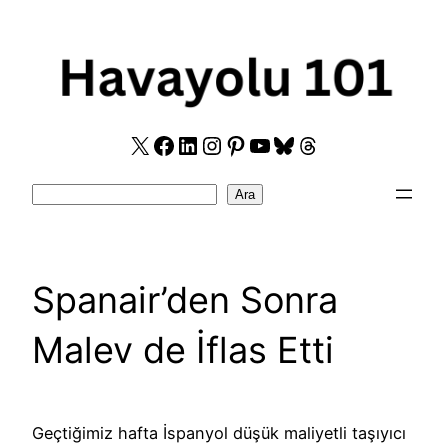
Skip
to
content
X
Facebook
LinkedIn
Instagram
Pinterest
YouTube
Bluesky
Threads
Search
Ara
Spanair’den Sonra
Malev de İflas Etti
Geçtiğimiz hafta İspanyol düşük maliyetli taşıyıcı