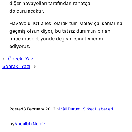
diğer havayolları tarafından rahatça
doldurulacaktır.
Havayolu 101 ailesi olarak tüm Malev çalışanlarına
geçmiş olsun diyor, bu tatsız durumun bir an
önce müspet yönde değişmesini temenni
ediyoruz.
«
Önceki Yazı
Sonraki Yazı
»
Posted
3 February 2012
in
Mâli Durum
, 
Sirket Haberleri
by
Abdullah Nergiz