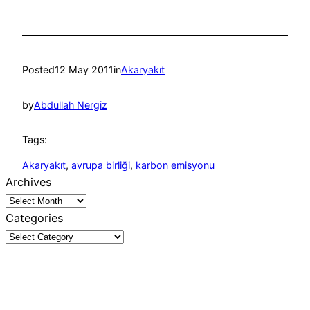
Posted
12 May 2011
in
Akaryakıt
by
Abdullah Nergiz
Tags:
Akaryakıt
, 
avrupa birliği
, 
karbon emisyonu
Archives
Categories