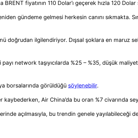
a BRENT fiyatının 110 Dolar’ı geçerek hızla 120 Dolar 
n yeniden gündeme gelmesi herkesin canını sıkmakta. S
rünü doğrudan ilgilendiriyor. Dışsal şoklara en maruz s
ki payı network taşıyıcılarda %25 – %35, düşük maliyet
ya borsalarında görüldüğü
söylenebilir
.
ğer kaybederken, Air China’da bu oran %7 civarında se
rinde açılmasıyla, bu trendin genele yayılabileceği de