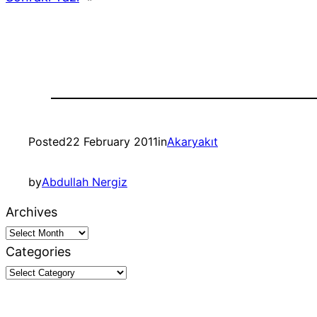
Posted
22 February 2011
in
Akaryakıt
by
Abdullah Nergiz
Archives
Categories