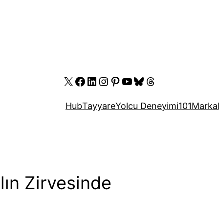
X
Facebook
LinkedIn
Instagram
Pinterest
YouTube
Bluesky
Threads
Hub
Tayyare
Yolcu Deneyimi
101
Marka
ılın Zirvesinde