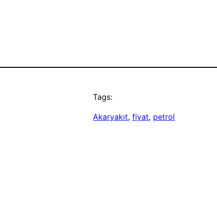
Tags:
Akaryakıt
, 
fiyat
, 
petrol