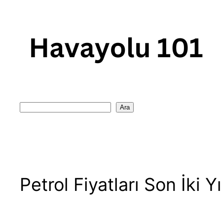
Skip
to
content
Search
Ara
Petrol Fiyatları Son İki Y