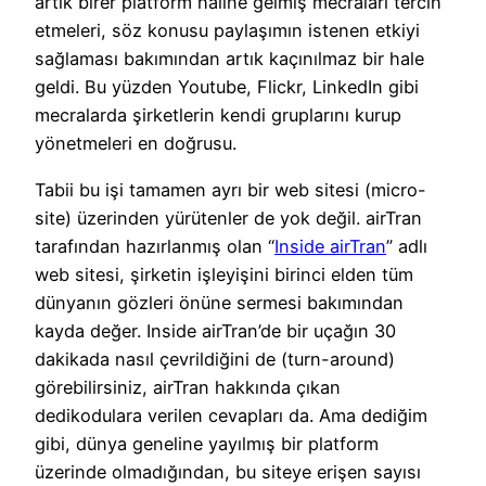
artık birer platform haline gelmiş mecraları tercih
etmeleri, söz konusu paylaşımın istenen etkiyi
sağlaması bakımından artık kaçınılmaz bir hale
geldi. Bu yüzden Youtube, Flickr, LinkedIn gibi
mecralarda şirketlerin kendi gruplarını kurup
yönetmeleri en doğrusu.
Tabii bu işi tamamen ayrı bir web sitesi (micro-
site) üzerinden yürütenler de yok değil. airTran
tarafından hazırlanmış olan “
Inside airTran
” adlı
web sitesi, şirketin işleyişini birinci elden tüm
dünyanın gözleri önüne sermesi bakımından
kayda değer. Inside airTran’de bir uçağın 30
dakikada nasıl çevrildiğini de (turn-around)
görebilirsiniz, airTran hakkında çıkan
dedikodulara verilen cevapları da. Ama dediğim
gibi, dünya geneline yayılmış bir platform
üzerinde olmadığından, bu siteye erişen sayısı