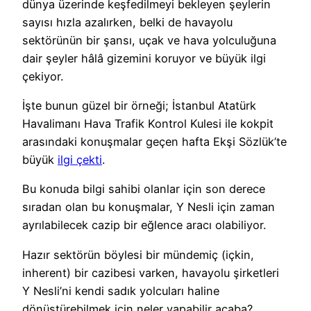
dünya üzerinde keşfedilmeyi bekleyen şeylerin
sayısı hızla azalırken, belki de havayolu
sektörünün bir şansı, uçak ve hava yolculuğuna
dair şeyler hâlâ gizemini koruyor ve büyük ilgi
çekiyor.
İşte bunun güzel bir örneği; İstanbul Atatürk
Havalimanı Hava Trafik Kontrol Kulesi ile kokpit
arasındaki konuşmalar geçen hafta Ekşi Sözlük’te
büyük
ilgi çekti
.
Bu konuda bilgi sahibi olanlar için son derece
sıradan olan bu konuşmalar, Y Nesli için zaman
ayrılabilecek cazip bir eğlence aracı olabiliyor.
Hazır sektörün böylesi bir mündemiç (içkin,
inherent) bir cazibesi varken, havayolu şirketleri
Y Nesli’ni kendi sadık yolcuları haline
dönüştürebilmek için neler yapabilir acaba?