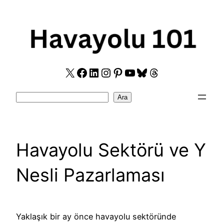
Skip
to
content
X
Facebook
LinkedIn
Instagram
Pinterest
YouTube
Bluesky
Threads
Search
Ara
Havayolu Sektörü ve Y
Nesli Pazarlaması
Yaklaşık bir ay önce havayolu sektöründe