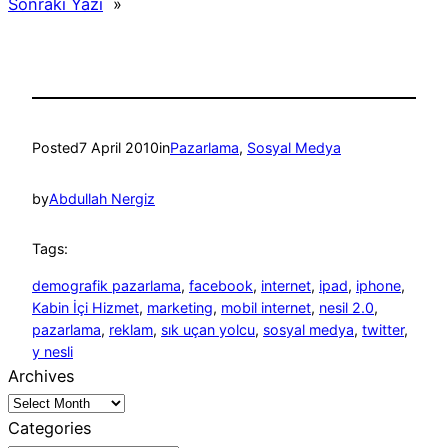
Sonraki Yazı
»
Posted
7 April 2010
in
Pazarlama
, 
Sosyal Medya
by
Abdullah Nergiz
Tags:
demografik pazarlama
, 
facebook
, 
internet
, 
ipad
, 
iphone
, 
Kabin İçi Hizmet
, 
marketing
, 
mobil internet
, 
nesil 2.0
, 
pazarlama
, 
reklam
, 
sık uçan yolcu
, 
sosyal medya
, 
twitter
, 
y nesli
Archives
Categories