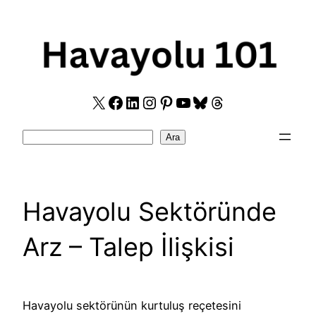
Skip
to
content
X
Facebook
LinkedIn
Instagram
Pinterest
YouTube
Bluesky
Threads
Search
Ara
Havayolu Sektöründe
Arz – Talep İlişkisi
Havayolu sektörünün kurtuluş reçetesini