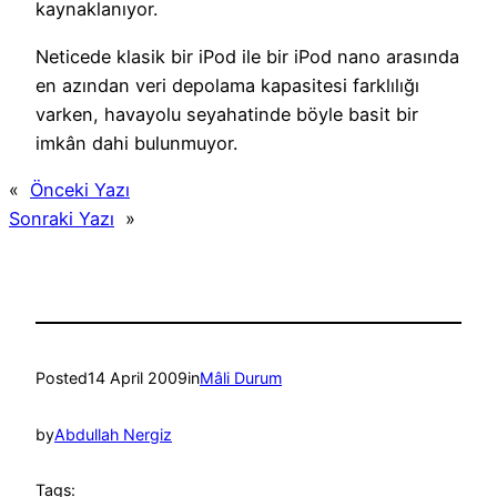
kaynaklanıyor.
Neticede klasik bir iPod ile bir iPod nano arasında
en azından veri depolama kapasitesi farklılığı
varken, havayolu seyahatinde böyle basit bir
imkân dahi bulunmuyor.
«
Önceki Yazı
Sonraki Yazı
»
Posted
14 April 2009
in
Mâli Durum
by
Abdullah Nergiz
Tags: